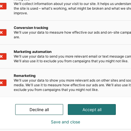
We'll collect information about your visit to our site. It helps us underst
the site is used – what's working, what might be broken and what we sh
improve.
Conversion tracking
We'll use your data to measure how effective our ads and on-site camp
are.
Marketing automation
muodin,
We'll use your data to send you more relevant email or text message ca
We'll also use it to exclude you from campaigns that you might not like.
Trendejä ja inspiraatiota
Y
Remarketing
We'll use your data to show you more relevant ads on other sites and soc
media. We'll use it to measure how effective our ads are. We'll also use it
exclude you from campaigns that you might not like.
ARENA
Decline all
Accept all
yvinvointia lisääville lajeille. Mielenkiintoista puhetta li
Save and close
lla kuullaan liikuntaan, kehonhuoltoon ja hyvinvointiin 
asiantuntijoita sekä liikuntalajien uusimpia trendejä.