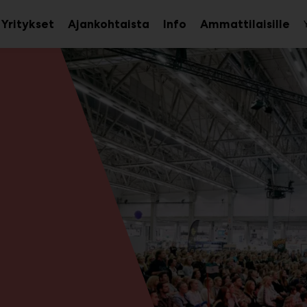
Yritykset
Ajankohtaista
Info
Ammattilaisille
aa
Avaa
Ava
avalikko
alavalikko
ala