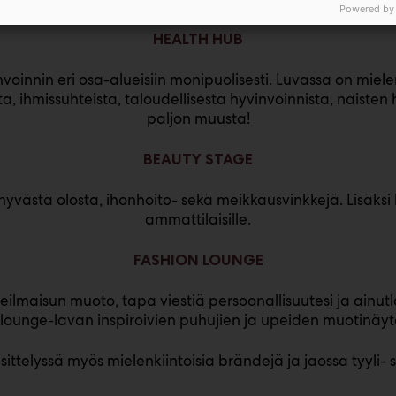
Powered by
HEALTH HUB
oinnin eri osa-alueisiin monipuolisesti. Luvassa on miele
, ihmissuhteista, taloudellisesta hyvinvoinnista, naiste
paljon muusta!
BEAUTY STAGE
yvästä olosta, ihonhoito- sekä meikkausvinkkejä. Lisäk
ammattilaisille.
FASHION LOUNGE
eilmaisun muoto, tapa viestiä persoonallisuutesi ja ainut
ounge-lavan inspiroivien puhujien ja upeiden muotinäy
sittelyssä myös mielenkiintoisia brändejä ja jaossa tyyli-