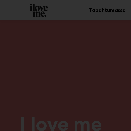
Main
Siirry
sisältöön
Tapahtumassa
Av
al
I love me