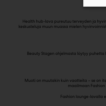
Health hub-lava pureutuu terveyden ja hyvinv
keskusteluja muun muassa mielen hyvinvoinnista
Beauty Stagen ohjelmasta löytyy puhetta h
Muoti on muutakin kuin vaatteita – se on its
maailmaan Fashion l
Fashion lounge-lavalla e