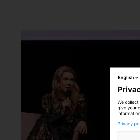
English
Privac
We collect 
give your c
information
Privacy po