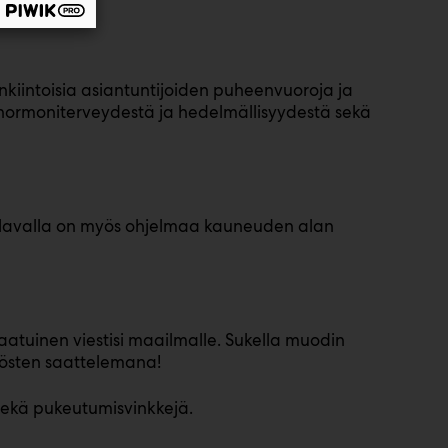
nkiintoisia asiantuntijoiden puheenvuoroja ja
n hormoniterveydestä ja hedelmällisyydestä sekä
si lavalla on myös ohjelmaa kauneuden alan
laatuinen viestisi maailmalle. Sukella muodin
tösten saattelemana!
 sekä pukeutumisvinkkejä.