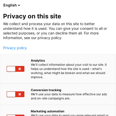
Siirry
English
sisältöön
Privacy on this site
We collect and process your data on this site to better
understand how it is used. You can give your consent to all or
selected purposes, or you can decline them all. For more
information, see our privacy policy.
Privacy policy
Analytics
T
Terveyden palvelut ja tuotteet
We'll collect information about your visit to our site. It
u
helps us understand how the site is used – what's
Amorin Oy
working, what might be broken and what we should
o
improve.
t
e
Terveys-
6r10
Teema:
Osasto:
r
Conversion tracking
y
We'll use your data to measure how effective our ads
and on-site campaigns are.
Amorin on valtakunnallisesti toimiva seksologian
h
m
alan asiantuntija- ja terapiapalveluita tarjoava
ä
yritys, joka tarjoaa seksuaalineuvontaa,
Marketing automation
:
We'll use your data to send you more relevant email or