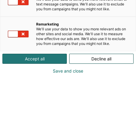
seksuaaliterapiaa ja pariterapiaa luotettavien
text message campaigns. We'll also use it to exclude
sosiaali- ja terveydenhuoltoalan ammattilaisten
you from campaigns that you might not like.
toimesta etänä tai läsnä. Meiltä löytyy myös
laadukkaita ja kauniita seksuaaliterveystuotteita.
Remarketing
Tapaat messuilla upeita asiantuntijoitamme - voit
We'll use your data to show you more relevant ads on
tulla keskustelemaan sinulle askarruttavista
other sites and social media. We'll use it to measure
how effective our ads are. We'll also use it to exclude
asioista, tutustumaan tuotteisiimme sekä
you from campaigns that you might not like.
kuulemaan tarjouksistamme! Tavoitteenamme on
muistuttaa, että olet upea! Nähdään messuilla!🤎
Accept all
Decline all
Save and close