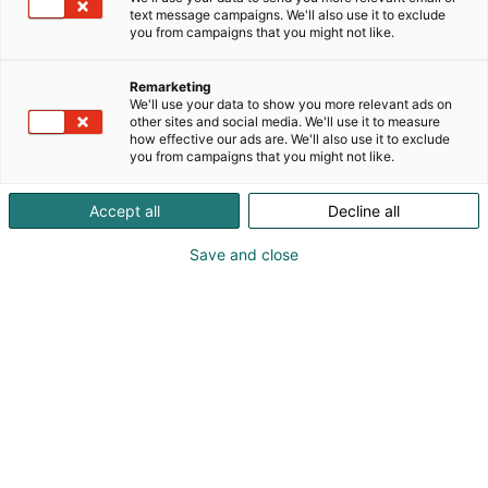
Tänä vuonna kaksi suomalaisen K-beautyn
text message campaigns. We'll also use it to exclude
you from campaigns that you might not like.
edelläkävijää yhdistää voimansa ensimmäistä
kertaa yhteisellä messupisteellä. Sekä GlowStation
että Bearel ovat on osa korealaista kosmetiikkaa
Remarketing
We'll use your data to show you more relevant ads on
maahantuovaa ja jakelevaa Orien Trade Finland
other sites and social media. We'll use it to measure
Oy:tä. Messuilla on mukana satoja suosikkituotteita
how effective our ads are. We'll also use it to exclude
ja viraalihittejä Koreasta ja Japanista sekä
you from campaigns that you might not like.
kuumimmat brändit, kuten Medicube, Biodance
sekä monia muita. Messuilla keskitymme tuomaan
Accept all
Decline all
asiakkaille tuoreimmat K-beauty-uutuudet sekä
ennennäkemättömät messutarjoukset. Tule
Save and close
löytämään uudet suosikkisi ja kokemaan
täydellinen glow!