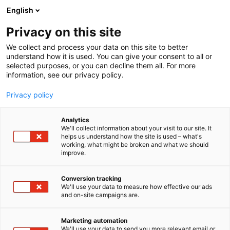
Siirry
English
sisältöön
Privacy on this site
We collect and process your data on this site to better
understand how it is used. You can give your consent to all or
selected purposes, or you can decline them all. For more
information, see our privacy policy.
Privacy policy
Analytics
T
Ihonhoito
Kauneus
Meikit ja värikosmetiikka
We'll collect information about your visit to our site. It
u
helps us understand how the site is used – what's
GlowStation x Bearel by
working, what might be broken and what we should
o
improve.
t
Orien Trade
e
r
Conversion tracking
y
We'll use your data to measure how effective our ads
Kauneus-
6e50
Teema:
Osasto:
and on-site campaigns are.
h
m
GlowStation x Bearel tuo I Love Me -messuille
ä
Marketing automation
parhaat K- ja J-beauty-hitit saman katon alle!
:
We'll use your data to send you more relevant email or