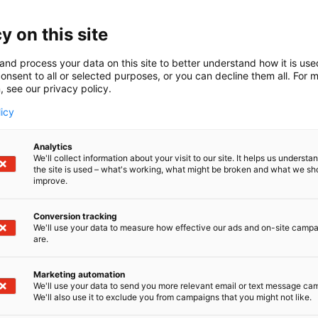
y on this site
aan Tyrni tuottaa rehellistä, suomalaista ja terveellistä l
and process your data on this site to better understand how it is us
at kasvavat puhtailla pelloilla ja kotimaiset tyrnimarjat 
onsent to all or selected purposes, or you can decline them all. For 
aine. Kaikilla Heilukankaan tyrnituotteilla on Hyvää Su
, see our privacy policy.
licy
gi
Analytics
aan tyrniglögi on aidosta tyrnistä valmistettu, alkoholiton
We'll collect information about your visit to our site. It helps us underst
 tunnelmantuoja. Tyrniglögi on erilainen, mutta ihastutt
the site is used – what's working, what might be broken and what we sh
improve.
hu
Conversion tracking
We'll use your data to measure how effective our ads and on-site camp
aan tyrnitäysmehu on 100 % valmistettu aidoista tyrnima
are.
a onnistuneen päivän. Nauti shottina tai vedellä laimenne
Marketing automation
We'll use your data to send you more relevant email or text message ca
o
We'll also use it to exclude you from campaigns that you might not like.