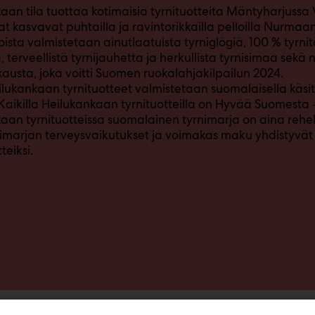
aan tila tuottaa kotimaisia tyrnituotteita Mäntyharjussa 
at kasvavat puhtailla ja ravintorikkailla pelloilla Nurmaan
oista valmistetaan ainutlaatuista tyrniglögiä, 100 % tyrn
a, terveellistä tyrnijauhetta ja herkullista tyrnisimaa sekä
austa, joka voitti Suomen ruokalahjakilpailun 2024.
ilukankaan tyrnituotteet valmistetaan suomalaisella käsit
aikilla Heilukankaan tyrnituotteilla on Hyvää Suomesta 
aan tyrnituotteissa suomalainen tyrnimarja on aina rehe
nimarjan terveysvaikutukset ja voimakas maku yhdistyvät h
teiksi.