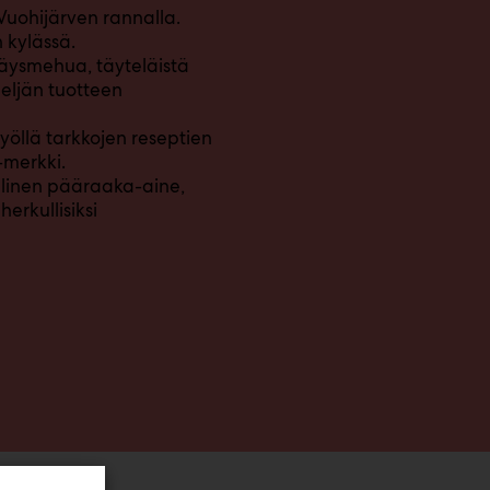
Vuohijärven rannalla.
 kylässä.
itäysmehua, täyteläistä
 neljän tuotteen
yöllä tarkkojen reseptien
-merkki.
llinen pääraaka-aine,
erkullisiksi