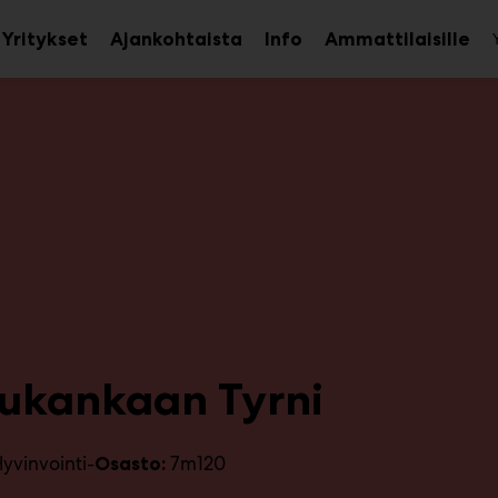
Yritykset
Ajankohtaista
Info
Ammattilaisille
aa
Avaa
Ava
avalikko
alavalikko
ala
lukankaan Tyrni
yvinvointi-
7m120
Osasto: