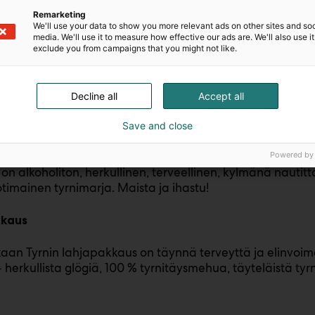
aan tyrnihillossa aidot tyrnimarjat ovat pääosassa, joten 
Remarketing
erveyspommiksi tai suolakeksien päälle. Maista myös pi
We'll use your data to show you more relevant ads on other sites and soc
media. We'll use it to measure how effective our ads are. We'll also use it
exclude you from campaigns that you might not like.
he
aan tyrnijauhe sisältää sekä tyrnimarjaa että tyrnimarjan
Decline all
Accept all
ugurtin tai smoothien sekaan. Tyrnijauhe on kätevä tapa 
Save and close
a
Powered by
 on alkoholiton, herkullinen, terveellinen, kylmänä nauti
kotimainen tyrnimarja. Maista ja ihastu!
kkaus
aan Tyrnin lahjapakkaus on täynnä terveyttä ja elinvoim
 herkullista glögiä, 100 % tyrnitäysmehua, täyteläistä tyrni