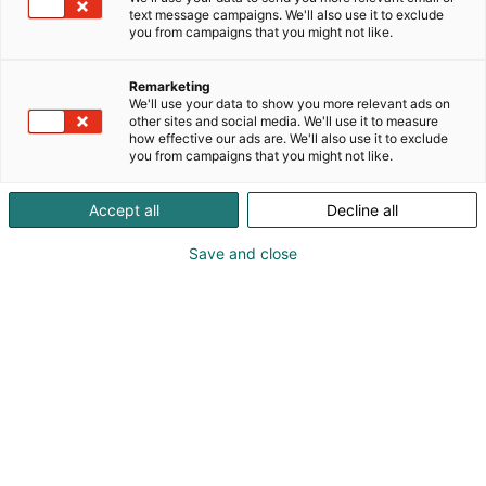
tutkimuksen ja vastuullisen tuotannon tehokkaiksi
text message campaigns. We'll also use it to exclude
ja turvallisiksi kosmetiikkatuotteiksi.
you from campaigns that you might not like.
MyFavoriteOne - Kauneutta ja huolella valittuja
Remarketing
brändejä. KORRES-osaston yhteydessä esittelemme
We'll use your data to show you more relevant ads on
samalla kotimaisen Myfavoriteone.fi -
other sites and social media. We'll use it to measure
how effective our ads are. We'll also use it to exclude
verkkokaupan valikoiman, joka kokoaa yhteen
you from campaigns that you might not like.
tarkoin valittuja kauneuden ja lifestylen brändejä,
kuten Juicy Couture -oloasut, True Religion -farkut,
Accept all
Decline all
Stanley -juomapullot, American Vintage t-paidat ja
Pica Pica -lippikset.
Save and close
Esittelyssä myös uusin brändimme - korealainen
COSMOS-sertifioitu luonnonkosmetiikkasarja
SIORIS, jonka teho perustuu minimalistiseen ja
luonnonmukaiseen ihonhoitofilosofiaan.
Tervetuloa inspiroitumaan!