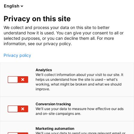
Siirry
English
sisältöön
Privacy on this site
We collect and process your data on this site to better
understand how it is used. You can give your consent to all or
selected purposes, or you can decline them all. For more
information, see our privacy policy.
Privacy policy
Analytics
T
Kauneus
We'll collect information about your visit to our site. It
u
helps us understand how the site is used – what's
KORRES / MyFavoriteOne
working, what might be broken and what we should
o
improve.
t
e
Kauneus-
6f8
Teema:
Osasto:
r
Conversion tracking
y
We'll use your data to measure how effective our ads
and on-site campaigns are.
KORRES – Luonnollista kauneutta Kreikasta. KORRES
h
m
on palkittu kreikkalainen ihonhoitobrändi, joka
ä
yhdistää luonnolliset ainesosat, pitkäjänteisen
Marketing automation
:
We'll use your data to send you more relevant email or