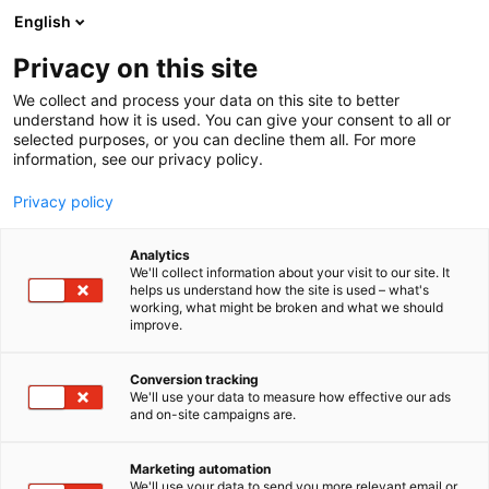
Siirry
English
sisältöön
Privacy on this site
We collect and process your data on this site to better
understand how it is used. You can give your consent to all or
selected purposes, or you can decline them all. For more
information, see our privacy policy.
Privacy policy
Analytics
T
Kauneus
We'll collect information about your visit to our site. It
u
helps us understand how the site is used – what's
Scandy
working, what might be broken and what we should
o
improve.
t
e
Kauneus-
6a50
Teema:
Osasto:
r
Conversion tracking
y
We'll use your data to measure how effective our ads
and on-site campaigns are.
Tule tutustumaan uuteen kotimaiseen
h
m
kosmetiikkasarjaan NOBE Nordic Beautyyn! Uusi
ä
kotimainen luonnonmukainen kosmetiikkasarja
Marketing automation
:
We'll use your data to send you more relevant email or