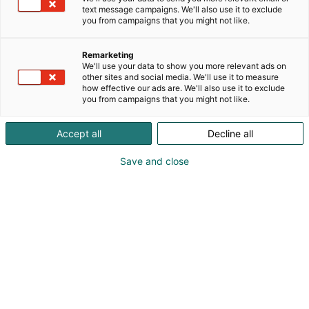
NOBE tuo pohjoisen luonnon ainutlaatuiset raaka-
text message campaigns. We'll also use it to exclude
aineet osaksi urbaania elämäntyyliä sekä
you from campaigns that you might not like.
ihonhoitoa. It's in your nature. NOBE
Messuosastoltamme löydät upeita tarjouksia NOBE
Remarketing
Nordic Beautyn tuotteista sekä muiden
We'll use your data to show you more relevant ads on
edustamiemme brändien ihanista tuotteista.
other sites and social media. We'll use it to measure
how effective our ads are. We'll also use it to exclude
Meistä on mahtavaa päästä jälleen osaksi I love
you from campaigns that you might not like.
me -messuja ja toivottavasti näemme teidät kaikki
pisteellämme!
Accept all
Decline all
Save and close