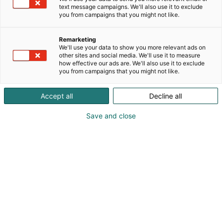
1. Kaikille osanottajille:
text message campaigns. We'll also use it to exclude
you from campaigns that you might not like.
Suunnittele asukokonaisuus, joka on tulkinta
kilpailun teemasta
Mikä yllätys – What a surprise.
Remarketing
Tehtävänanto on seuraava:
We'll use your data to show you more relevant ads on
other sites and social media. We'll use it to measure
how effective our ads are. We'll also use it to exclude
Esittele oma tulkintasi asukokonaisuudella.
you from campaigns that you might not like.
Liitä esitykseesi mukaan muutaman lauseen – max.
Accept all
Decline all
1000 merkkiä – tekstikuvaus, joka perustelee sitä,
miten suunnittelemasi kokonaisuus tulkitsee
Save and close
kilpailuteemaa. Tekstin tulee pitää sisällään kuvaus
teemasta ja siitä, mistä materiaaleista ja
muodoista se koostuu.
2. Haastatteluun kutsuttaville finalisteille:
Kilpailutehtävän toinen osa pitää sisällään MIELI
ry:n Mielinauhan 2027 suunnittelun. Mielinauha on
MIELI Suomen mielenterveys ry:n vuosittain toistuva