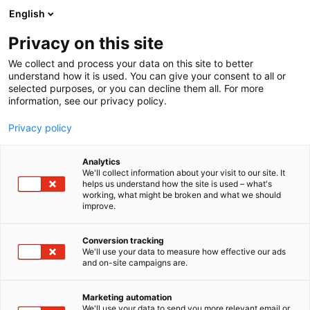
Siirry
English
sisältöön
Privacy on this site
We collect and process your data on this site to better
understand how it is used. You can give your consent to all or
selected purposes, or you can decline them all. For more
information, see our privacy policy.
Vuoden nuori suunnittelija
Privacy policy
2026 -kilpailun säännöt
Analytics
We'll collect information about your visit to our site. It
helps us understand how the site is used – what's
working, what might be broken and what we should
improve.
Conversion tracking
We'll use your data to measure how effective our ads
Kilpailutehtävä
and on-site campaigns are.
Kilpailutehtävä on kaksiosainen:
Marketing automation
We'll use your data to send you more relevant email or