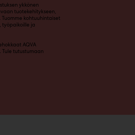
istuksen ykkönen
uvaan tuotekehitykseen,
. Tuomme kohtuuhintaiset
työpaikoille ja
 tehokkaat AQVA
. Tule tutustumaan