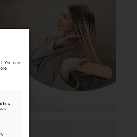
ed. You can
more
and how
ould
aigns