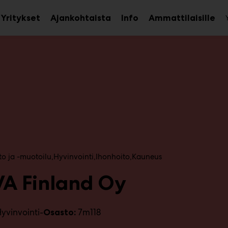
Yritykset
Ajankohtaista
Info
Ammattilaisille
aa
Avaa
Ava
avalikko
alavalikko
ala
to ja -muotoilu
Hyvinvointi
Ihonhoito
Kauneus
A Finland Oy
yvinvointi-
7m118
Osasto: