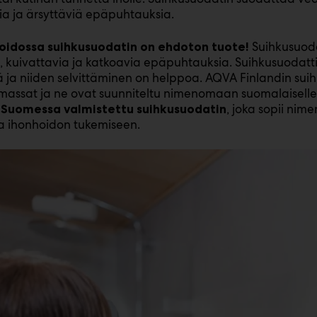
ia ja ärsyttäviä epäpuhtauksia.
Suihkusuoda
oidossa suihkusuodatin on ehdoton tuote!
, kuivattavia ja katkoavia epäpuhtauksia. Suihkusuodatt
 ja niiden selvittäminen on helppoa. AQVA Finlandin sui
assat ja ne ovat suunniteltu nimenomaan suomalaiselle 
, joka sopii ni
 Suomessa valmistettu suihkusuodatin
ja ihonhoidon tukemiseen.