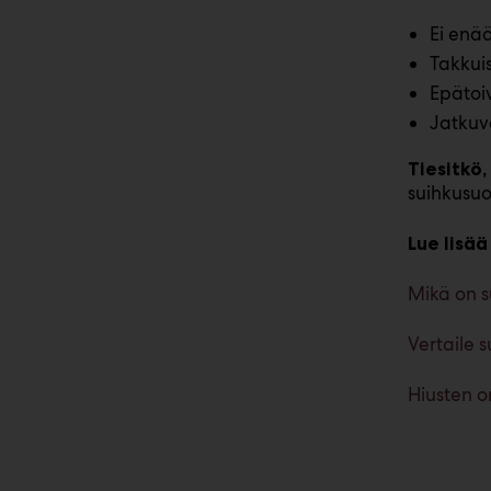
Ei enää
Takkui
Epätoiv
Jatkuv
Tiesitkö
suihkusuo
Lue lisä
Mikä on s
Vertaile 
Hiusten o