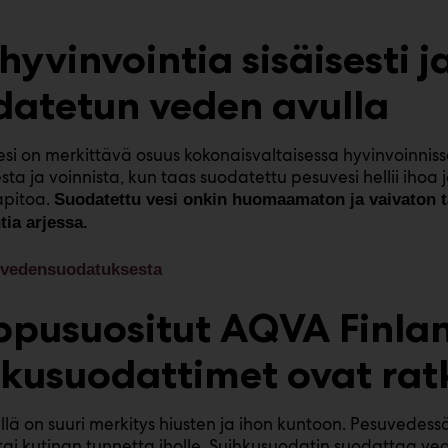
hyvinvointia sisäisesti ja
datetun veden avulla
si on merkittävä osuus kokonaisvaltaisessa hyvinvoinnis
sta ja voinnista, kun taas suodatettu pesuvesi hellii iho
pitoa.
Suodatettu vesi onkin huomaamaton ja vaivaton ta
tia arjessa.
ä vedensuodatuksesta
ppusuositut AQVA Finla
hkusuodattimet ovat rat
lä on suuri merkitys hiusten ja ihon kuntoon. Pesuvedessä
tai kutinan tunnetta iholle. Suihkusuodatin suodattaa ved