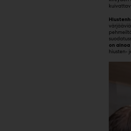
kuivattav
Hiustenh
värjääviä
pehmeiltä
suodatusm
on ainoa
hiusten- 