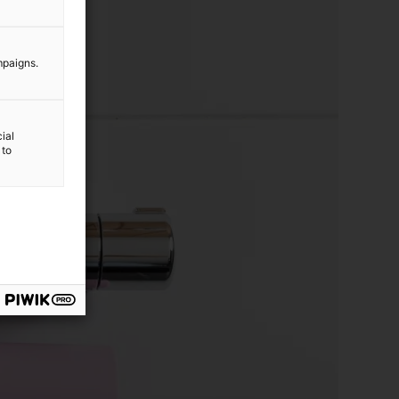
mpaigns.
ial
 to