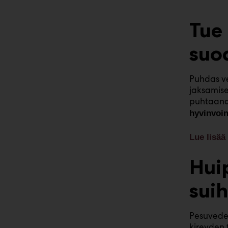
Tue 
suo
Puhdas ve
jaksamise
puhtaana
hyvinvoin
Lue lisä
Hui
sui
Pesuvedel
kireyden 