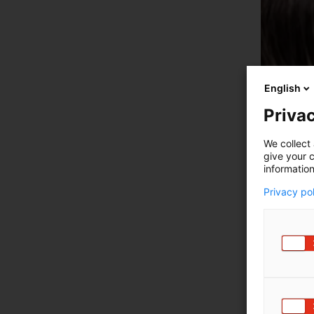
English
Privac
We collect 
give your c
information
Privacy po