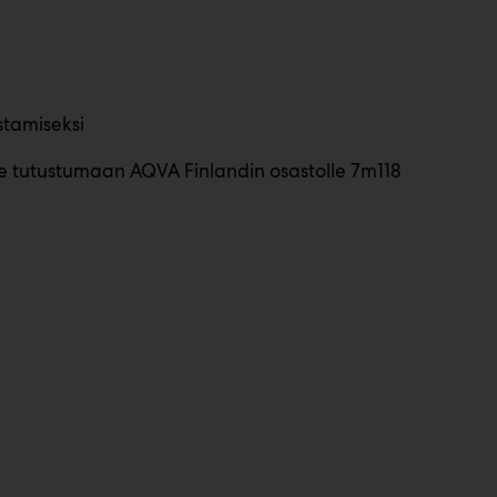
stamiseksi
e tutustumaan AQVA Finlandin osastolle 7m118