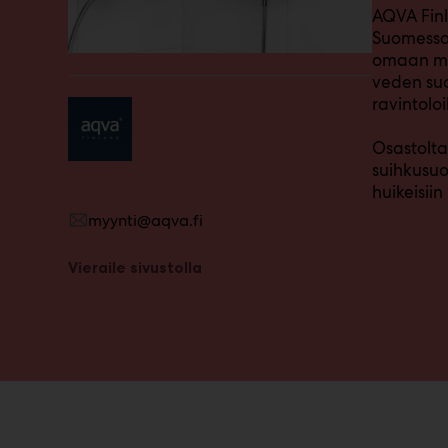
AQVA Finl
m
Suomessa.
ä
:
omaan mo
veden suo
ravintoloi
Osastolta
suihkusuo
huikeisii
myynti@aqva.fi
Vieraile sivustolla