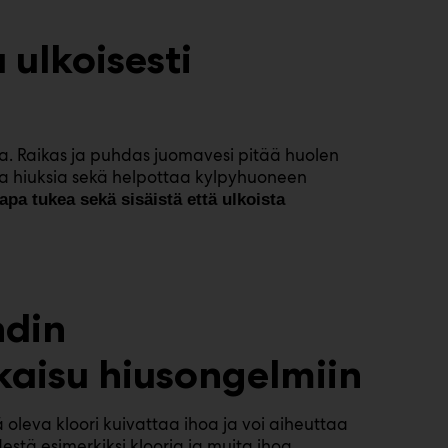
 ulkoisesti
sa. Raikas ja puhdas juomavesi pitää huolen
a ja hiuksia sekä helpottaa kylpyhuoneen
pa tukea sekä sisäistä että ulkoista
ndin
kaisu hiusongelmiin
 oleva kloori kuivattaa ihoa ja voi aiheuttaa
estä esimerkiksi klooria ja muita ihoa