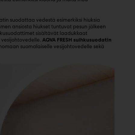
tin suodattaa vedestä esimerkiksi hiuksia
imen ansiosta hiukset tuntuvat pesun jälkeen
hkusuodattimet sisältävät laadukkaat
vesijohtovedelle.
AQVA FRESH suihkusuodatin
menomaan suomalaiselle vesijohtovedelle sekä