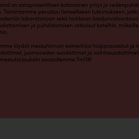
and on sataprosenttisen kotimainen yritys ja vedenpuhd
 Toimintamme perustuu tieteelliseen tutkimukseen, jatk
derniin laboratorioon sekä tarkkaan laadunvalvontaan
dattamisen ja puhdistamisen ratkaisut koteihin, mökeille, 
hin.
mme löydät messuhinnoin esimerkiksi huippusuositut ja
dattimet, juomaveden suodattimet ja vaihtosuodattimet
n messutarjouksiin osastollemme 7m118!