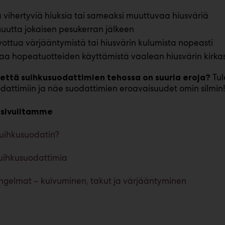
 vihertyviä hiuksia tai sameaksi muuttuvaa hiusväriä
suutta jokaisen pesukerran jälkeen
ottua värjääntymistä tai hiusvärin kulumista nopeasti
aa hopeatuotteiden käyttämistä vaalean hiusvärin kirka
Tul
, että suihkusuodattimien tehossa on suuria eroja?
dattimiin ja näe suodattimien eroavaisuudet omin silmin!
ä sivuiltamme
uihkusuodatin?
suihkusuodattimia
ngelmat – kuivuminen, takut ja värjääntyminen