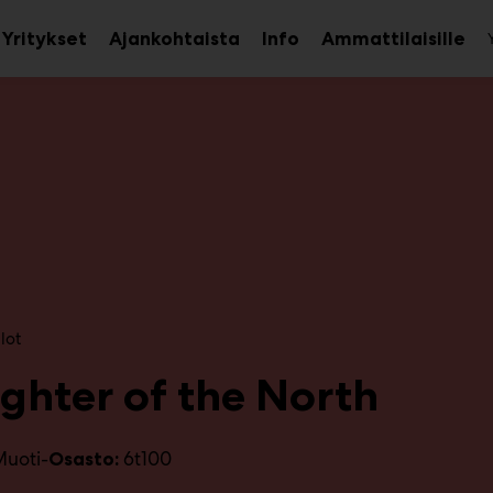
Yritykset
Ajankohtaista
Info
Ammattilaisille
aa
Avaa
Ava
avalikko
alavalikko
ala
lot
ghter of the North
uoti-
6t100
Osasto: