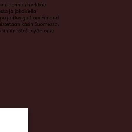
uomen luonnon herkkää
ta ja jokaisella
pu ja Design from Finland
mistetaan käsin Suomessa.
ko summasta! Löydä oma