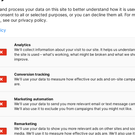
and process your data on this site to better understand how it is us
onsent to all or selected purposes, or you can decline them all. For 
, see our privacy policy.
licy
Analytics
We'll collect information about your visit to our site. It helps us underst
the site is used – what's working, what might be broken and what we sh
improve.
ter of the Northilla uskomme, että jokainen on arv
ma itsensä kuin jylhän ja arvokkaan luontomme edessä? S
Conversion tracking
We'll use your data to measure how effective our ads and on-site camp
kuten on aina ollut ja on aina oleva. Pohjolan luonto todis
are.
vainen, että vahva ja voimakas, tunteva olento kaikkine 
ruja käyttämällä löydät voimaa ja rohkeutta ilmaista itseäs
Marketing automation
isten kuin tunturipuro, puolusta arvojasi kuin jyrisevä uk
We'll use your data to send you more relevant email or text message ca
n kepeä auringonpaiste rakkaasi kasvoilla.
Olet upea Poh
We'll also use it to exclude you from campaigns that you might not like.
hter of the North – Pohjolan tytär – juontaa juurensa Kal
Remarketing
u, tempperamenttinen ja itsenäinen luonnonvoima, jonka 
We'll use your data to show you more relevant ads on other sites and soc
media. We'll use it to measure how effective our ads are. We'll also use it
okkaita. Hänen kotinsa on myyttinen ja jylhä Pohjola, jon