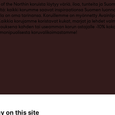
of the Northin koruista löytyy väriä, iloa, tunteita ja S
tä: kaikki korumme saavat inspiraationsa Suomen luonnos
lla on oma tarinansa. Koruillemme on myönnetty Avainlip
Kaikkia korujamme koristavat kukat, marjat ja lehdet val
jouksena kahden tai useamman korun ostajalle -10% ko
i monipuolisesta koruvalikoimastamme!
y on this site