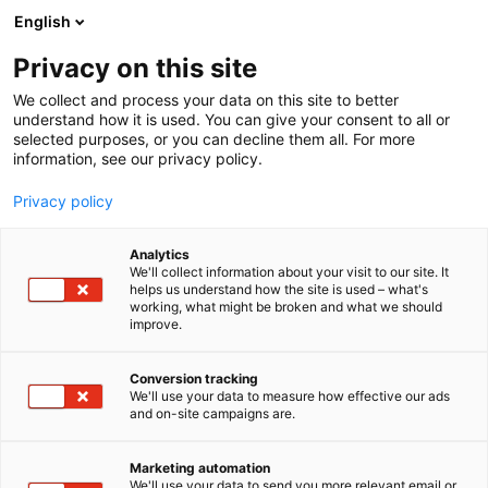
Siirry
English
sisältöön
Privacy on this site
We collect and process your data on this site to better
understand how it is used. You can give your consent to all or
selected purposes, or you can decline them all. For more
information, see our privacy policy.
Privacy policy
Analytics
T
Luonnonkosmetiikka
We'll collect information about your visit to our site. It
u
helps us understand how the site is used – what's
Kolme Cosmetics
working, what might be broken and what we should
o
improve.
t
e
Kauneus-
7f110
Teema:
Osasto:
r
Conversion tracking
y
We'll use your data to measure how effective our ads
and on-site campaigns are.
Kolme Cosmetics on suomalainen
h
m
luonnonkosmetiikkabrändi, joka valmistaa
ä
vedettömiä ihonhoitotuotteita käsityönä Sipoon
Marketing automation
:
We'll use your data to send you more relevant email or