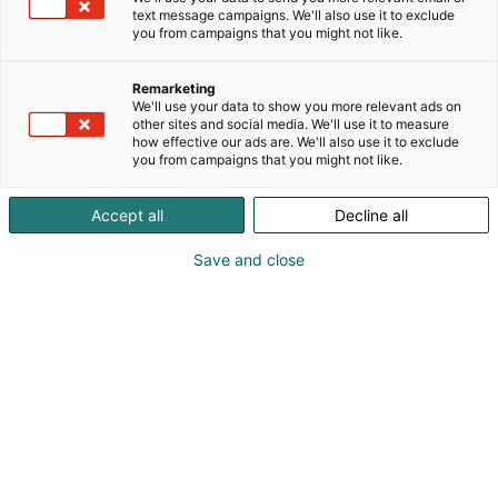
omassa pajassa. Tuotteemme tehdään ilman vettä,
text message campaigns. We'll also use it to exclude
emulgaattoreita ja turhia lisäaineita –
you from campaigns that you might not like.
yksinkertaisista ja laadukkaista raaka-aineista,
kuten luomunaudan talista, kasviöljyistä, sinkistä ja
Remarketing
yrttiuutteista.
We'll use your data to show you more relevant ads on
other sites and social media. We'll use it to measure
how effective our ads are. We'll also use it to exclude
Tuotteemme on suunniteltu erityisesti kuivalle,
you from campaigns that you might not like.
herkälle ja reaktiiviselle iholle sekä koko perheen
käyttöön. Asiakkaamme hakevat tuotteistamme
Accept all
Decline all
helpotusta esimerkiksi atooppiseen ihoon,
kutinaan, ihon ärsytykseen, pintakuivuuteen ja
Save and close
rikkoutuneeseen ihoon.
Kolme Cosmetics tunnetaan erityisesti
talivoiteistaan, hajusteettomista tuotteistaan ja
minimalistisesta “back to basics” -ajattelusta
ihonhoidossa.