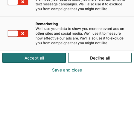
Me -tapahtumassa tarjoamme lyhyitä ja
text message campaigns. We'll also use it to exclude
rentouttavia hoitoja, kuten pään, niskan ja
you from campaigns that you might not like.
hartioiden hierontaa sekä jalkahierontaa.
Remarketing
Kokeneet thaihierojamme tarjoavat
We'll use your data to show you more relevant ads on
ammattitaitoista, ystävällistä ja rauhoittavaa
other sites and social media. We'll use it to measure
how effective our ads are. We'll also use it to exclude
hierontaa kävijöille, jotka haluavat lievittää
you from campaigns that you might not like.
lihasjännitystä, rentoutua ja palautua tapahtuman
aikana.
Accept all
Decline all
Ramama toivottaa sinut lämpimästi tervetulleeksi
Save and close
kokemaan thaihieronnan hyvää tekevän
vaikutuksen.
Palvelut messuilla:
Pään, niskan ja hartioiden hierontaa
Jalkahierontaa