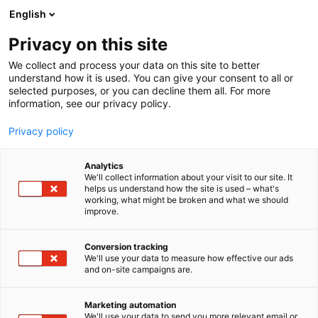
Siirry
English
sisältöön
Privacy on this site
We collect and process your data on this site to better
understand how it is used. You can give your consent to all or
selected purposes, or you can decline them all. For more
information, see our privacy policy.
Privacy policy
Analytics
T
Hyvinvointi
We'll collect information about your visit to our site. It
u
helps us understand how the site is used – what's
Ramama Oy
working, what might be broken and what we should
o
improve.
t
e
Hyvinvointi-
7k140
Teema:
Osasto:
r
Conversion tracking
y
We'll use your data to measure how effective our ads
and on-site campaigns are.
Ramama Nuad Thai Wellness tuo aidon
h
m
thaihieronnan ja hyvinvointipalvelut tapahtumiin,
ä
työpaikoille ja hyvinvointitiloihin Suomessa. I Love
Marketing automation
:
We'll use your data to send you more relevant email or