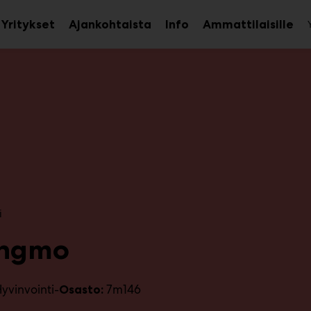
Yritykset
Ajankohtaista
Info
Ammattilaisille
aa
Avaa
Ava
avalikko
alavalikko
ala
i
ngmo
yvinvointi-
7m146
Osasto: