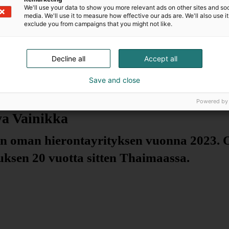
We'll use your data to show you more relevant ads on other sites and soc
media. We'll use it to measure how effective our ads are. We'll also use it
exclude you from campaigns that you might not like.
Decline all
Accept all
Save and close
Powered by
a Vainikka
in oman hierontayrityksen vuonna 2023. Ol
uksen 20 vuotta sitten Thaimaassa. 