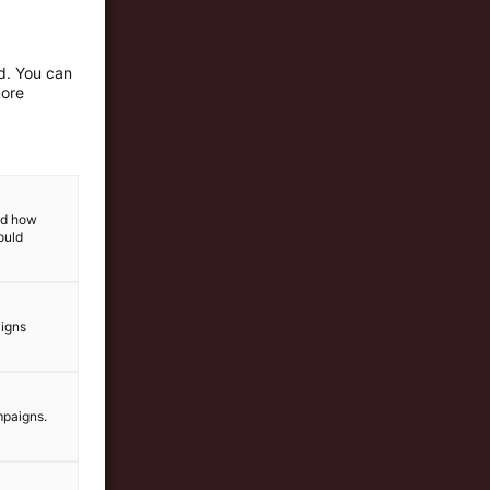
ed. You can
more
and how
ould
aigns
mpaigns.