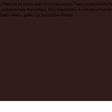
 Chanya ja minä teen thai hierontaa. Teen kaikenlaista h
, kokovartalo hierontaa, thai hierontaa, kuumakivi hieront
teen niska-, jalka- ja hartiahierontaa.