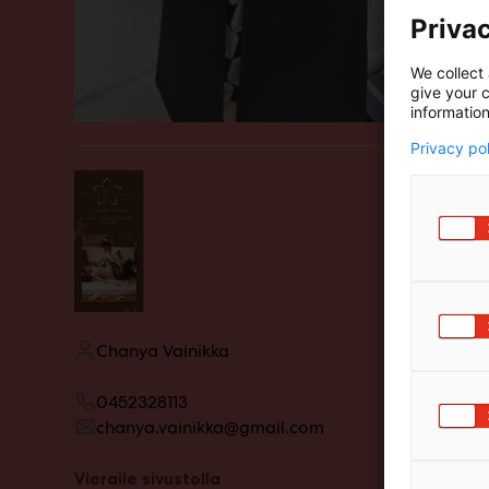
Privac
We collect 
give your c
information
Privacy po
Chanya Vainikka
0452328113
chanya.vainikka@gmail.com
Vieraile sivustolla