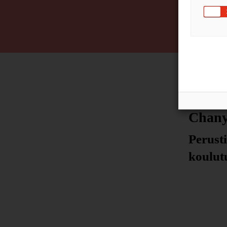
Chany
Perust
koulut